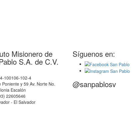
tuto Misionero de
Síguenos en:
Pablo S.A. de C.V.
14-100106-102-4
@sanpablosv
e Poniente y 59 Av. Norte No.
lonia Escalón
503) 22605646
ador - El Salvador