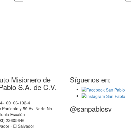
tuto Misionero de
Síguenos en:
Pablo S.A. de C.V.
14-100106-102-4
@sanpablosv
e Poniente y 59 Av. Norte No.
lonia Escalón
503) 22605646
ador - El Salvador