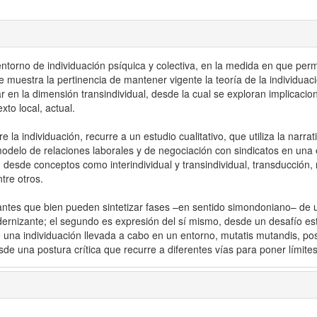
entorno de individuación psíquica y colectiva, en la medida en que permi
 muestra la pertinencia de mantener vigente la teoría de la individuació
ar en la dimensión transindividual, desde la cual se exploran implicacio
to local, actual.
a individuación, recurre a un estudio cualitativo, que utiliza la narrat
modelo de relaciones laborales y de negociación con sindicatos en una
esde conceptos como interindividual y transindividual, transducción, 
tre otros.
antes que bien pueden sintetizar fases –en sentido simondoniano– de 
dernizante; el segundo es expresión del sí mismo, desde un desafío es
de una individuación llevada a cabo en un entorno, mutatis mutandis, po
sde una postura crítica que recurre a diferentes vías para poner límite